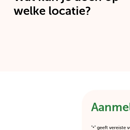
welke locatie?
Aanmel
"
" geeft vereiste 
*