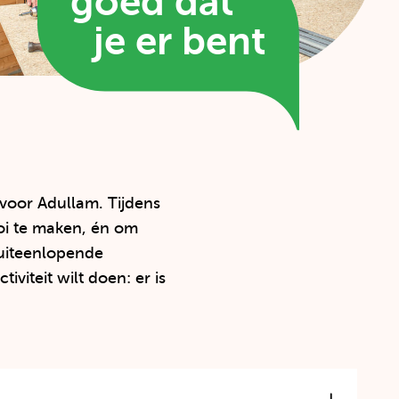
Pay
goed dat
off
je er bent
in
tekst
ballon
 voor Adullam. Tijdens
ooi te maken, én om
 uiteenlopende
viteit wilt doen: er is