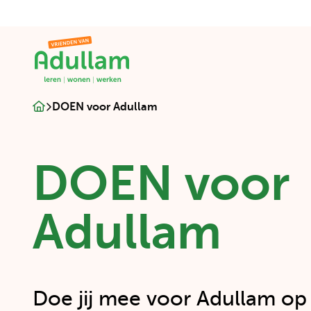
Adullam
|
leren
–
Adullam
DOEN voor Adullam
wonen
|
–
leren
werken
-
DOEN voor
wonen
-
werken
Adullam
Doe jij mee voor Adullam op 