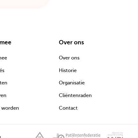
 mee
Over ons
mee
Over ons
és
Historie
ten
Organisatie
ven
Cliëntenraden
d worden
Contact
Kwaliteit
Deze
Ga
Deze
Deze