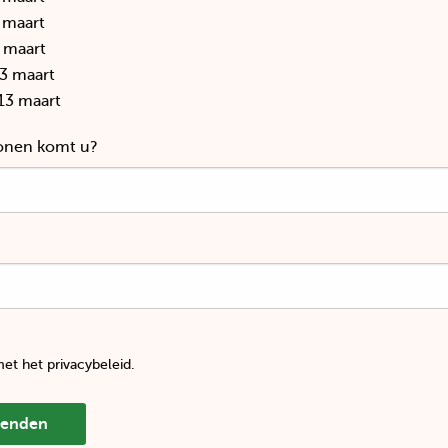
 maart
 maart
3 maart
13 maart
onen komt u?
et het privacybeleid.