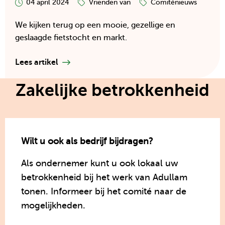
04 april 2024
Vrienden van
Comiténieuws
en
marktdag
We kijken terug op een mooie, gezellige en
Doornspijk
geslaagde fietstocht en markt.
15
juli
Lees artikel
2023
Zakelijke betrokkenheid
Wilt u ook als bedrijf bijdragen?
Als ondernemer kunt u ook lokaal uw
betrokkenheid bij het werk van Adullam
tonen. Informeer bij het comité naar de
mogelijkheden.