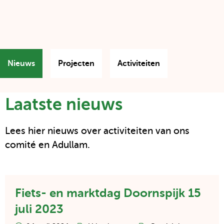
Nieuws
Projecten
Activiteiten
Klik
Klik
Klik
op
op
op
deze
deze
deze
Laatste nieuws
button
button
button
om
om
om
de
de
de
3
3
3
Lees hier nieuws over activiteiten van ons
laatste
laatste
laatste
comité en Adullam.
Nieuws
Projecten
Activiteiten
artikelen
artikelen
artikelen
te
te
te
zien
zien
zien
Lees
Fiets- en marktdag Doornspijk 15
artikel
over
juli 2023
Fiets-