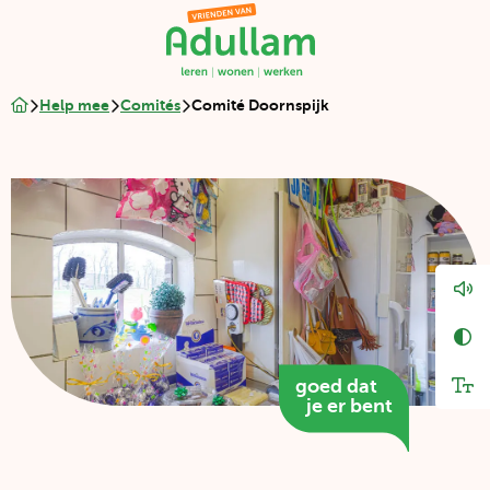
Adullam
|
leren
–
Adullam
Help mee
Comités
Comité Doornspijk
wonen
|
–
leren
werken
-
wonen
-
werken
Lee
de
Ho
pag
con
Pay
goed dat
Ver
off
je er bent
tek
in
tekst
ballon