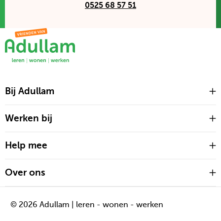
D
0525 68 57 51
e
z
e
e
-
m
Bij Adullam
O
a
m
i
Werken bij
O
l
m
l
Help mee
O
i
m
n
Over ons
O
k
m
o
© 2026 Adullam | leren - wonen - werken
p