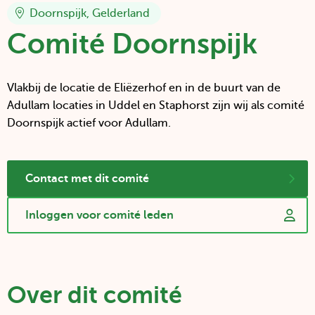
Doornspijk, Gelderland
Comité Doornspijk
Vlakbij de locatie de Eliëzerhof en in de buurt van de
Adullam locaties in Uddel en Staphorst zijn wij als comité
Doornspijk actief voor Adullam.
Contact met dit comité
Door
te
klikken
Inloggen voor comité leden
op
Deze
deze
link
anchor
opent
wordt
in
je
een
naar
nieuw
het
tabblad
Over dit comité
contactformulier
onderaan