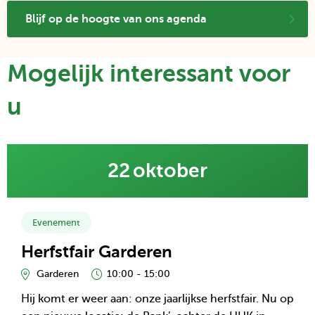
op
via
via
Blijf op de hoogte van ons agenda
LinkedIn
e-
Whats
mail
Mogelijk interessant voor
u
Lees
22
oktober
meer
over
kalender
item:
Evenement
Herfstfair
Herfstfair Garderen
Garderen
Garderen
10:00 - 15:00
Hij komt er weer aan: onze jaarlijkse herfstfair. Nu op