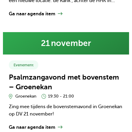
een nieuwe locatie: de Rank’, achter de HHK in
Garderen.
Ga naar agenda item
Lees
21
november
meer
over
kalender
item:
Evenement
Psalmzangavond
Psalmzangavond met bovenstem
met
bovenstem
– Groenekan
–
Groenekan
19:30 - 21:00
Groenekan
Zing mee tijdens de bovenstemavond in Groenekan
op DV 21 november!
Ga naar agenda item