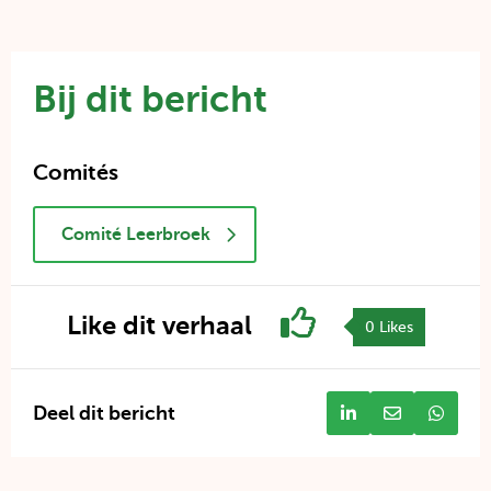
Bij dit bericht
Comités
Comité Leerbroek
Like dit verhaal
Klik
0
Likes
op
agenda
Deel dit bericht
Deel
Deel
Deel
te
dit
bericht
dit
liken
bericht
link
berich