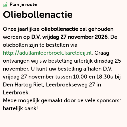
Door
Plan je route
op
Oliebollenactie
deze
link
Onze jaarlijkse
oliebollenactie
zal gehouden
te
worden op
D.V. vrijdag 27 november 2026
. De
klikken
oliebollen zijn te bestellen via
open
je
http://adullamleerbroek.kareldeij.nl
. Graag
een
ontvangen wij uw bestelling uiterlijk dinsdag 25
nieuw
november. U kunt uw bestelling afhalen D.V.
tabblad
vrijdag 27 november tussen 10.00 en 18.30u bij
Den Hartog Riet, Leerbroekseweg 27 in
Leerbroek.
Mede mogelijk gemaakt door de vele sponsors:
hartelijk dank!