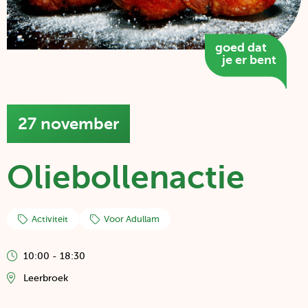
Pay
goed dat
off
je er bent
in
tekst
ballon
27 november
Datum
van
het
Oliebollenactie
evenement:
Activiteit
Voor Adullam
10:00 - 18:30
Leerbroek