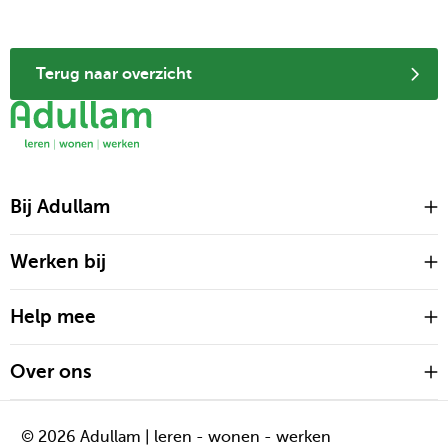
Terug naar overzicht
Bij Adullam
O
m
Werken bij
O
m
Help mee
O
m
Over ons
O
m
© 2026 Adullam | leren - wonen - werken