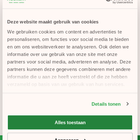
Hoewel op de locaties de zorg en begeleiding
ook op zondag doorgaat, beperken we onze
werkzaamheden tot de noodzakelijke
Deze website maakt gebruik van cookies
handelingen. Vanuit deze grondslag hebben
We gebruiken cookies om content en advertenties te
we ervoor gekozen om de website op zondag
personaliseren, om functies voor social media te bieden
en om ons websiteverkeer te analyseren. Ook delen we
niet beschikbaar te stellen.
informatie over uw gebruik van onze site met onze
Vanaf morgen is onze website weer te
partners voor social media, adverteren en analyse. Deze
bezoeken; we zien u dan graag terug!
partners kunnen deze gegevens combineren met andere
Inloggen
informatie die u aan ze heeft verstrekt of die ze hebben
verzameld op basis van uw gebruik van hun services.
Voor medewerkers
Details tonen
Voor cliënten of hun
Alles toestaan
vertegenwoordigers